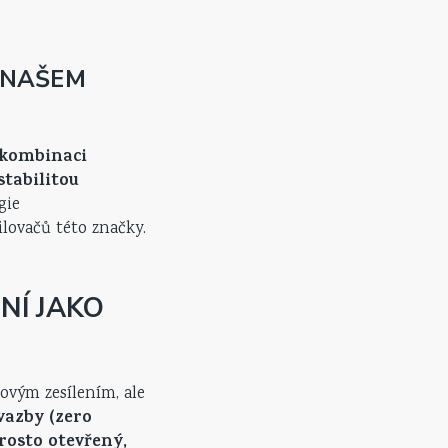
 NAŠEM
kombinaci
tabilitou
gie
ilovačů této značky.
NÍ JAKO
ovým zesílením, ale
vazby (zero
rosto otevřený,