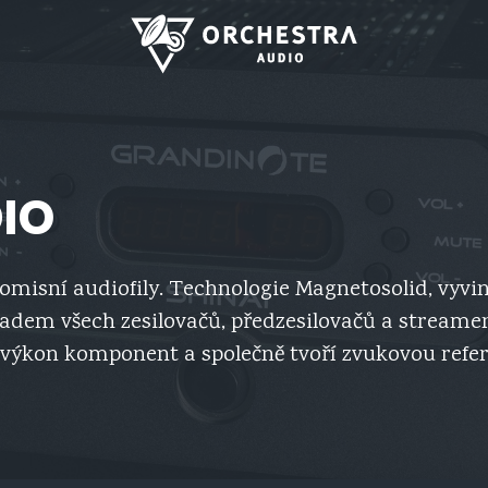
IO
misní audiofily. Technologie Magnetosolid, vyvi
adem všech zesilovačů, předzesilovačů a streame
ýkon komponent a společně tvoří zvukovou referen