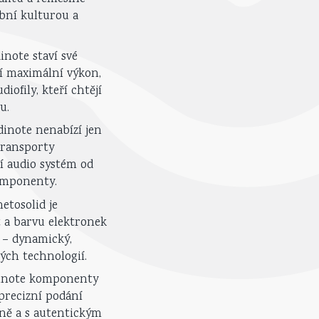
ební kulturou a
note staví své
jí maximální výkon,
ofily, kteří chtějí
u.
inote nenabízí jen
transporty
í audio systém od
komponenty.
etosolid je
 a barvu elektronek
k – dynamický,
vých technologií.
inote komponenty
 precizní podání
eně a s autentickým