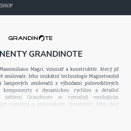
ESHOP
NENTY GRANDINOTE
Massimiliano Magri, vizionář a konstruktér, který již
vé zesilovače. Jeho unikátní technologie Magnetosolid
ti lampových zesilovačů s výhodami polovodičových
jí komponenty s dynamickou, rychlou a detailní
 zařízení Grandinote se vyznačují vynikajícím
finicí prostoru a minimálním zkreslením. Díky dual
gií Magnetosolid, vysokému činiteli tlumení a nulové
referenční high-end komponenty světové špičky.Každý
e ručně vyráběn s důrazem na detail a precizní