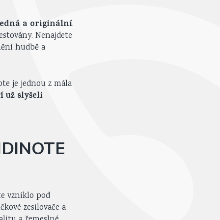
ledná a originální
.
testovány. Nenajdete
mění hudbě a
ote je jednou z mála
 už slyšeli
NDINOTE
e vzniklo pod
čkové zesilovače a
alitu a řemeslné