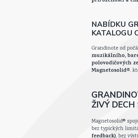
přirozenosti a em
NABÍDKU GR
KATALOGU O
Grandinote od počá
muzikálního, bare
polovodičových ze
Magnetosolid®
, k
GRANDINOT
ŽIVÝ DECH
Magnetosolid® spoju
bez typických limita
feedback)
, bez výs