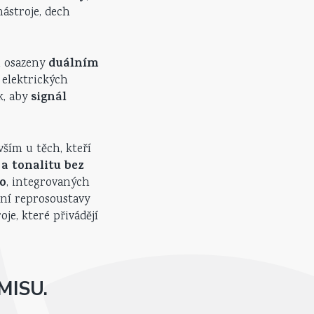
nástroje, dech
duálním
ou osazeny
 elektrických
signál
k, aby
ším u těch, kteří
a tonalitu bez
io
, integrovaných
stní reprosoustavy
je, které přivádějí
MISU.