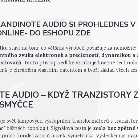
ocionální intenzitě
.
ANDINOTE AUDIO SI PROHLEDNES V
NLINE- DO ESHOPU ZDE
tku staví na tom, co většina výrobců považuje za nemožné:
vného zvuku elektronek s precizností, dynamikou a s
silovačů
. Tento přístup vedl ke vzniku jedinečné technolo
terá je chráněna vlastním patentem a tvoří základ všech zes
E AUDIO – KDYŽ TRANZISTORY Z
 SMYČCE
je svět lampových výstupních transformátorů s tranzistor
zcela bez zpětné 
cí běžných topologií. Signálová cesta je
nap
tupních kondenzátorů a zcela symetrická. Výsledkem je