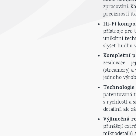
zpracování. Ka
precizností it
Hi-Fi kompon
přístroje pro
unikátní techn
slyšet hudbu v
Kompletní po
zesilovače – j
(streamery) a
jednoho výrob
Technologie 
patentovaná t
s rychlostí a 
detailní, ale 
Výjimečná re
přinášejí extr
mikrodetailů 