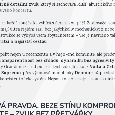
rně detailní zvuk
, který si zachovává „duši“ akustického 
 živého koncertu.
 se každá součástka vybírá s fanatickou péčí. Zesilovače js
, mají ultra rigidní šasi, bez jakýchkoliv mechanických nebo
strukce se vyhýbá všem zbytečnostem – vše je navrženo ta
atší a nejčistší cestou
.
espekt nejen u recenzentů a v high-end komunitě, ale předev
transparentnost bez chladu, dynamiku bez agresivity 
Volta a Cel
ty Grandinote – od puristických zdrojů jako je
a Supremo
Demone
, přes výkonové monobloky
, až po vla
konzistentní ekosystém. Nejsou to jen stroje – jsou to nástro
.
 PRAVDA, BEZE STÍNU KOMPRO
E – ZVUK BEZ PŘETVÁŘKY