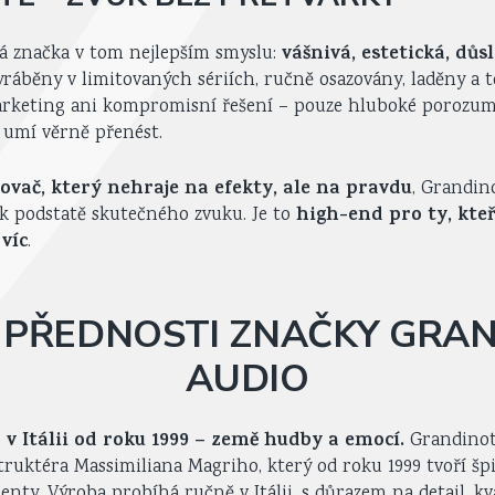
vášnivá, estetická, důs
ká značka v tom nejlepším smyslu:
vyráběny v limitovaných sériích, ručně osazovány, laděny a 
rketing ani kompromisní řešení – pouze hluboké porozu
i umí věrně přenést.
lovač, který nehraje na efekty, ale na pravdu
, Grandin
high-end pro ty, kteří
it k podstatě skutečného zvuku. Je to
 víc
.
 PŘEDNOSTI ZNAČKY GRA
AUDIO
 v Itálii od roku 1999 – země hudby a emocí.
Grandinot
ruktéra Massimiliana Magriho, který od roku 1999 tvoří špi
ty. Výroba probíhá ručně v Itálii, s důrazem na detail, kv