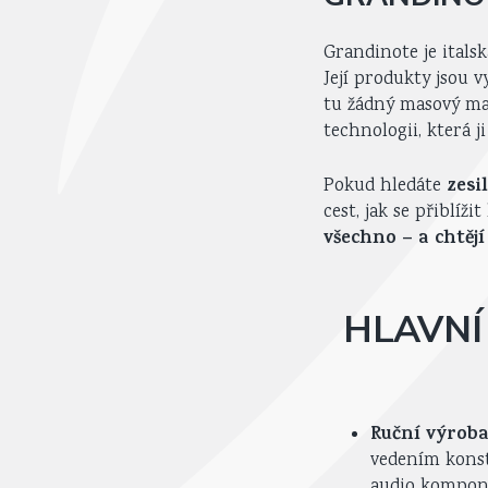
Grandinote je itals
Její produkty jsou 
tu žádný masový ma
technologii, která j
zesi
Pokud hledáte
cest, jak se přiblíž
všechno – a chtějí
HLAVNÍ
Ruční výroba
vedením konst
audio komponen