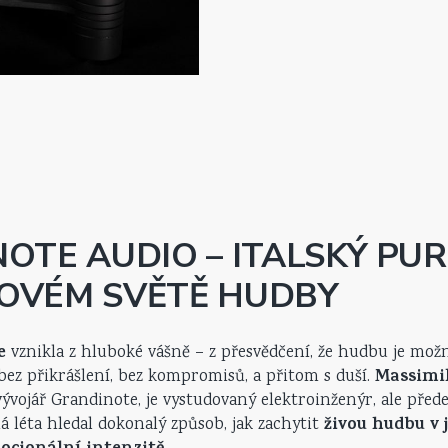
zpracování, což zaručuje
spolehlivost a estetickou
OTE AUDIO – ITALSKÝ PUR
OVÉM SVĚTĚ HUDBY
e
vznikla z hluboké vášně – z přesvědčení, že hudbu je mož
Massimi
 bez přikrášlení, bez kompromisů, a přitom s duší.
 vývojář Grandinote, je vystudovaný elektroinženýr, ale pře
živou hudbu v j
á léta hledal dokonalý způsob, jak zachytit