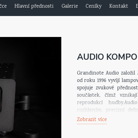
čce
Hlavní přednosti
Galerie
Ceníky
Kontakt
AUDIO KOMPO
Grandinote Audio založil 
od roku 1996 vyvíjí lampo
spojuje zvukové přednos
součástek, čímž vznika
reprodukcí hudby.Audio
rozlišením, precizní de
mono konstrukci s topolo
Zobrazit více
zpětné vazbě patří mezi 
komponent Grandinote j