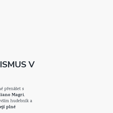
 nejen excelentní zvukový výkon, ale i dlouhodobou
 hodnotu.
ISMUS V
né přenášet s
liano Magri
,
devším hudebník a
ejí plné