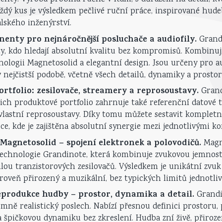
ždý kus je výsledkem pečlivé ruční práce, inspirované hud
alského inženýrství.
enty pro nejnáročnější posluchače a audiofily.
Grandi
 ty, kdo hledají absolutní kvalitu bez kompromisů. Kombinu
ologii Magnetosolid a elegantní design. Jsou určeny pro audi
 nejčistší podobě, včetně všech detailů, dynamiky a prostor
rtfolio: zesilovače, streamery a reprosoustavy.
Grand
ejich produktové portfolio zahrnuje také referenční datové 
 vlastní reprosoustavy. Díky tomu můžete sestavit kompletn
ce, kde je zajištěna absolutní synergie mezi jednotlivými 
Magnetosolid – spojení elektronek a polovodičů.
Magn
echnologie Grandinote, která kombinuje zvukovou jemnost
silou tranzistorových zesilovačů. Výsledkem je unikátní zvu
zároveň přirozený a muzikální, bez typických limitů jednotli
produkce hudby – prostor, dynamika a detail.
Grand
émně realistický poslech. Nabízí přesnou definici prostoru,
a špičkovou dynamiku bez zkreslení. Hudba zní živě, přiroz