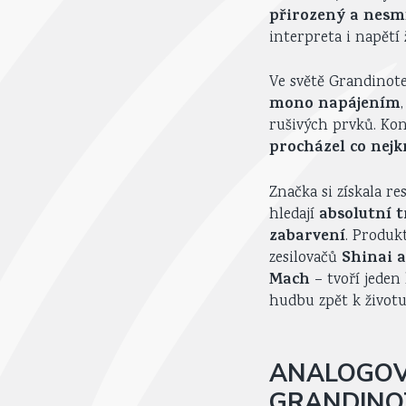
přirozený a nesmí
interpreta i napětí
Ve světě Grandinote
mono napájením
rušivých prvků. Kon
procházel co nejkr
Značka si získala r
absolutní 
hledají
zabarvení
. Produk
Shinai 
zesilovačů
Mach
– tvoří jeden 
hudbu zpět k životu
ANALOGOVÁ
GRANDINOT