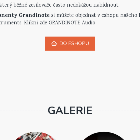
který běžné zesilovače často nedokážou nabídnout.
onenty Grandinote
si můžete objednat v eshopu našeho H
truments. Klikni
zde GRANDINOTE Audio
DO ESHOPU
GALERIE